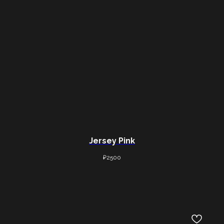
Крепления
О нас
Отзывы
Одежда
FAQ
Стрепы
Контакты
Возврат
Доставка
Политика конфиденциальности
© 2026 — WHYNOT Wakeboard
Jersey Pink
₽
2500