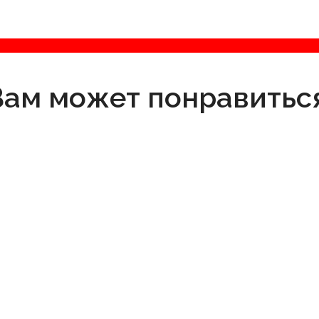
Вам может понравиться
 для вейкбордов
ля кабельных
⚫ SPANISH MAFIA
р и прогрессивного
Жёсткие / Агрессивные / Полный контроль
• Жёсткая flex — максимум отклика
• Надёжная фиксация и стабильность
условиях с фокусом
• Полностью чёрный дизайн
• Для рейлов, кикеров и жёсткого паркового ката