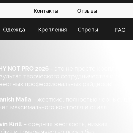
Контакты
Отзывы
Одежда
Крепления
Стрепы
FAQ
Y NOT PRO 2026
- это не просто крепления, 
зультат творческого сотрудничества и реаль
вестных профессиональных райдеров!
anish Mafia
– жесткие, полностью черные, для
чет максимального контроля и стиля.
in Kirill
– средняя жёсткость, низкая
ойка и точное чувство доски без