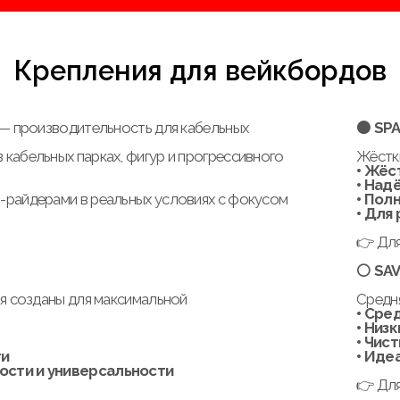
Возврат
main@whynotwake.com
Доставка
Политика конфиденци