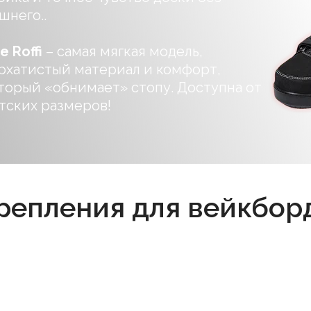
шнего..
e Roffi
– самая мягкая модель,
рхатистый материал и комфорт,
торый «обнимает» стопу. Доступна от
тских размеров!
репления для вейкбор