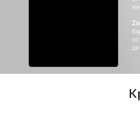
ли
Zo
ба
ко
де
К