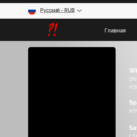
Русский - RUB
Главная
WH
ре
из
Sp
хо
Sav
ст