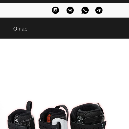
О нас
а
ной езды
 тех, кто