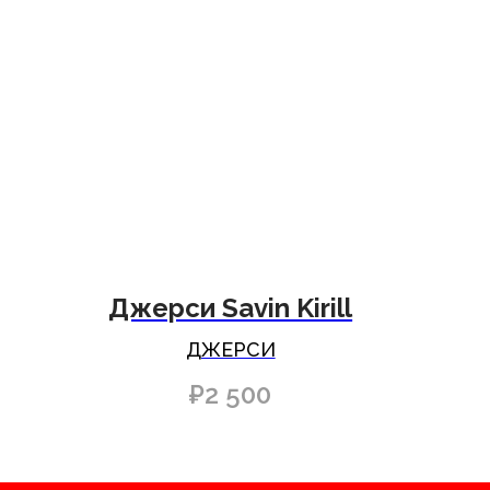
ькой
фиксации
форта
Джерси Savin Kirill
ДЖЕРСИ
₽
2 500