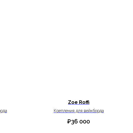
Zoe Roffi
орда
Крепления для вейкборда
₽
36 000